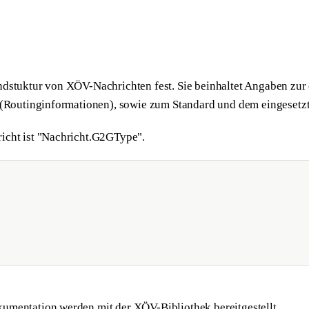
dstuktur von XÖV-Nachrichten fest. Sie beinhaltet Angaben zur e
s (Routinginformationen), sowie zum Standard und dem eingesetz
icht ist "Nachricht.G2GType".
kumentation werden mit der
XÖV-Bibliothek
bereitgestellt.