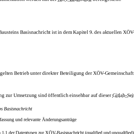
usteins Basisnachricht ist in dem Kapitel 9. des aktuellen XÖ
gelten Betrieb unter direkter Beteiligung der XÖV-Gemeinschaft
g zur Umsetzung sind öffentlich einsehbar auf dieser
Gitlab-Sei
ps Basisnachricht
ssung und relevante Änderungsanträge
 1.1 der Datentypen zur XÖV-Basisnachricht (qualified und unqualified) 