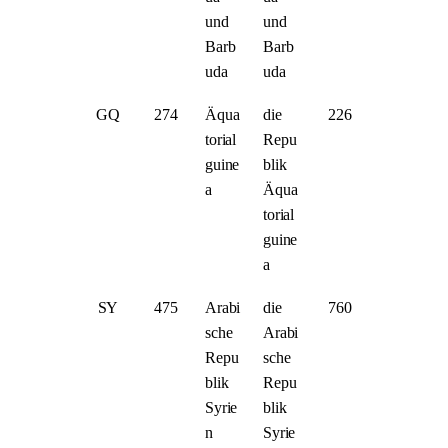
und
und
Barb
Barb
uda
uda
GQ
274
Äqua
die
226
torial
Repu
guine
blik
a
Äqua
torial
guine
a
SY
475
Arabi
die
760
sche
Arabi
Repu
sche
blik
Repu
Syrie
blik
n
Syrie