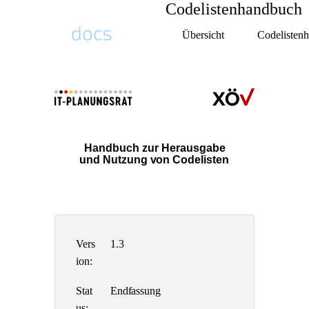
Codelistenhandbuch
Übersicht
Codelisten
Docs Plattform Homepage
Vers
1.3
ion:
Stat
Endfassung
us: