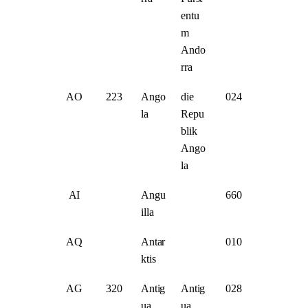
entu
m
Ando
rra
AO
223
Ango
die
024
la
Repu
blik
Ango
la
AI
Angu
660
illa
AQ
Antar
010
ktis
AG
320
Antig
Antig
028
ua
ua