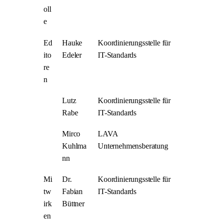
oll
e
Ed
Hauke
Koordinierungsstelle für
ito
Edeler
IT-Standards
re
n
Lutz
Koordinierungsstelle für
Rabe
IT-Standards
Mirco
LAVA
Kuhlma
Unternehmensberatung
nn
Mi
Dr.
Koordinierungsstelle für
tw
Fabian
IT-Standards
irk
Büttner
en