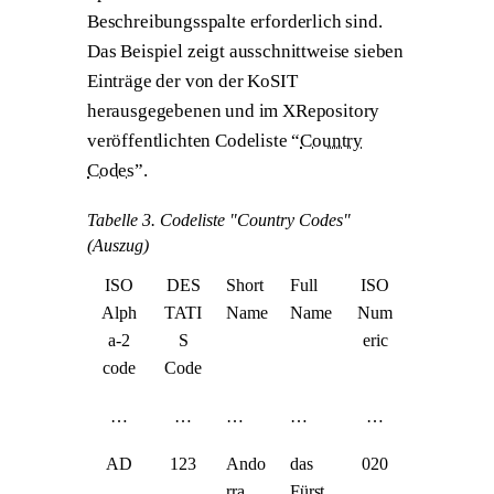
Beschreibungsspalte erforderlich sind.
Das Beispiel zeigt ausschnittweise sieben
Einträge der von der KoSIT
herausgegebenen und im XRepository
veröffentlichten Codeliste “
Country
Codes
”.
Tabelle 3. Codeliste "Country Codes"
(Auszug)
ISO
DES
Short
Full
ISO
Alph
TATI
Name
Name
Num
a-2
S
eric
code
Code
…​
…​
…​
…​
…​
AD
123
Ando
das
020
rra
Fürst