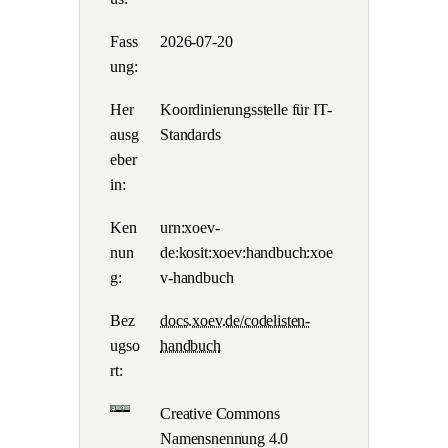
Fass
2026-07-20
ung:
Her
Koordinierungsstelle für IT-
ausg
Standards
eber
in:
Ken
urn:xoev-
nun
de:kosit:xoev:handbuch:xoe
g:
v-handbuch
Bez
docs.xoev.de/codelisten-
ugso
handbuch
rt:
Creative Commons
Namensnennung 4.0