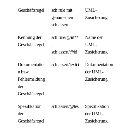
Geschäftsregel
sch:rule mit
UML-
genau einem
Zusicherung
sch:assert
Kennung der
sch:rule/@id**
Name der
Geschäftsregel
,
UML-
sch:assert/@id
Zusicherung
Dokumentatio
sch:assert/text()
Dokumentation
n bzw.
der UML-
Fehlermeldung
Zusicherung
der
Geschäftsregel
Spezifikation
sch:assert/@tes
Spezifikation
der
t
der UML-
Geschäftsregel
Zusicherung