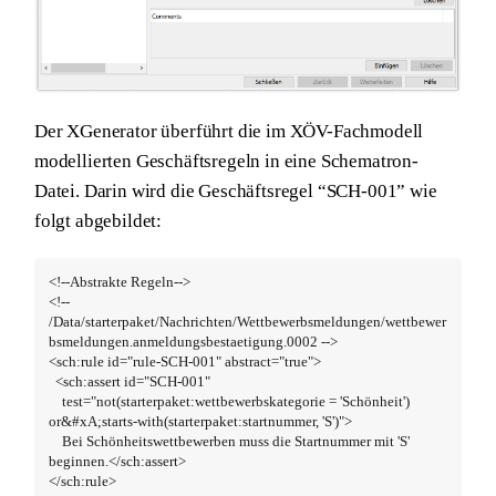
Der XGenerator überführt die im XÖV-Fachmodell
modellierten Geschäftsregeln in eine Schematron-
Datei. Darin wird die Geschäftsregel “SCH-001” wie
folgt abgebildet:
<!--Abstrakte Regeln-->

<!-- 
/Data/starterpaket/Nachrichten/Wettbewerbsmeldungen/wettbewer
bsmeldungen.anmeldungsbestaetigung.0002 -->

<sch:rule id="rule-SCH-001" abstract="true">

  <sch:assert id="SCH-001"

    test="not(starterpaket:wettbewerbskategorie = 'Schönheit') 
or&#xA;starts-with(starterpaket:startnummer, 'S')">

    Bei Schönheitswettbewerben muss die Startnummer mit 'S' 
beginnen.</sch:assert>

</sch:rule>
