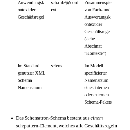
Anwendungsk
sch:rule/@cont
Zusammenspiel
ontext der
ext
von Fach- und
Geschäftsregel
Auswertungsk
ontext der
Geschäftsregel
(siehe
Abschnitt
“Kontexte”)
Im Standard
sch:ns
Im Modell
genutzter XML
spezifizierter
Schema-
Namensraum
Namensraum
eines internen
oder externen
Schema-Pakets
Das Schematron-Schema besteht aus
einem
sch:pattern-Element, welches alle Geschäftsregeln