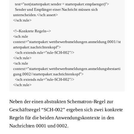
  test="not(starterpaket:sender = starterpaket:empfaenger)">

  Sender und Empfänger einer Nachricht müssen sich 
unterscheiden.</sch:assert>

</sch:rule>

<!--Konkrete Regeln-->

<sch:rule 
context="starterpaket:wettbewerbsmeldungen.anmeldung.0001//st
arterpaket:nachrichtenkopf">

  <sch:extends rule="rule-SCH-002"/>

</sch:rule>

<sch:rule 
context="starterpaket:wettbewerbsmeldungen.anmeldungsbestaeti
gung.0002//starterpaket:nachrichtenkopf">

  <sch:extends rule="rule-SCH-002"/>

</sch:rule>
Neben der einen abstrakten Schematron-Regel zur
Geschäftsregel “SCH-002” ergeben sich zwei konkrete
Regeln für die beiden Anwendungskontexte in den
Nachrichten 0001 und 0002.